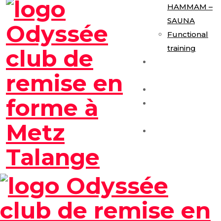
HAMMAM –
SAUNA
Functional
training
E-Gym
Expérience
Les Formules
Séance
Découverte
Contact