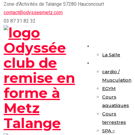
Skip
Zone d’Activités de Talange 57280 Hauconcourt
to
contact@odysseemetz.com
content
03 87 31 82 32
Accueil
La Salle
Activités
cardio /
Musculation
EGYM
Cours
aquatiques
Cours
terrestres
SPA –