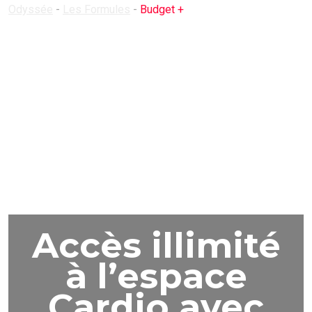
Odyssée
-
Les Formules
-
Budget +
Accès illimité
à l’espace
Cardio avec