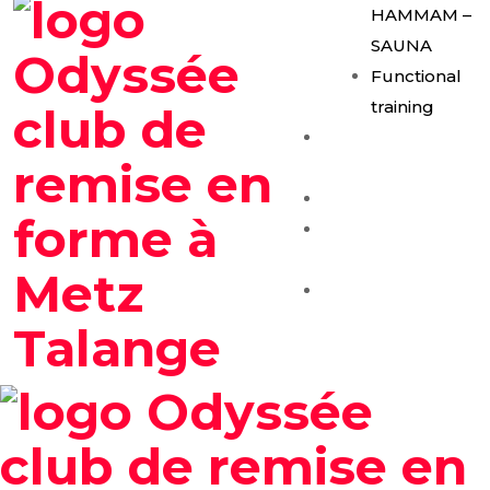
HAMMAM –
SAUNA
Functional
training
E-Gym
Expérience
Les Formules
Séance
Découverte
Contact