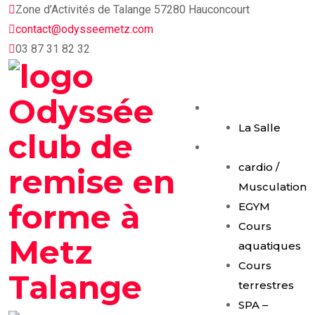
Skip
Zone d’Activités de Talange 57280 Hauconcourt
to
contact@odysseemetz.com
content
03 87 31 82 32
Accueil
La Salle
Activités
cardio /
Musculation
EGYM
Cours
aquatiques
Cours
terrestres
SPA –