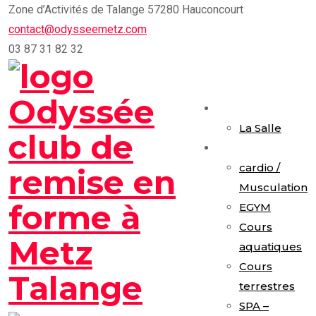
Skip
Zone d’Activités de Talange 57280 Hauconcourt
to
contact@odysseemetz.com
content
03 87 31 82 32
Accueil
La Salle
Activités
cardio /
Musculation
EGYM
Cours
aquatiques
Cours
terrestres
SPA –