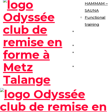
HAMMAM –
SAUNA
Functional
training
E-Gym
Expérience
Les Formules
Séance
Découverte
Contact