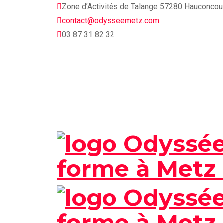
Skip
Zone d’Activités de Talange 57280 Hauconcou
to
contact@odysseemetz.com
content
03 87 31 82 32