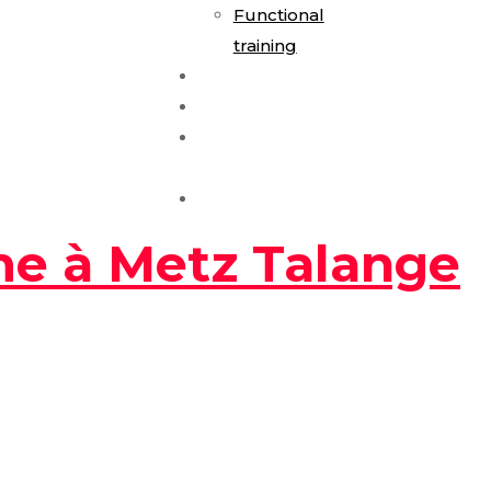
Functional
training
E-Gym Expérience
Les Formules
Séance
Découverte
Contact