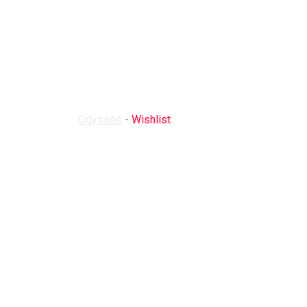
Wishlist
Odyssée
-
Wishlist