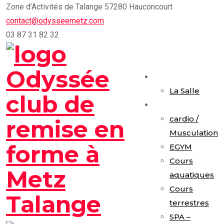
Skip
Zone d’Activités de Talange 57280 Hauconcourt
to
contact@odysseemetz.com
content
03 87 31 82 32
Accueil
La Salle
Activités
cardio /
Musculation
EGYM
Cours
aquatiques
Cours
terrestres
SPA –