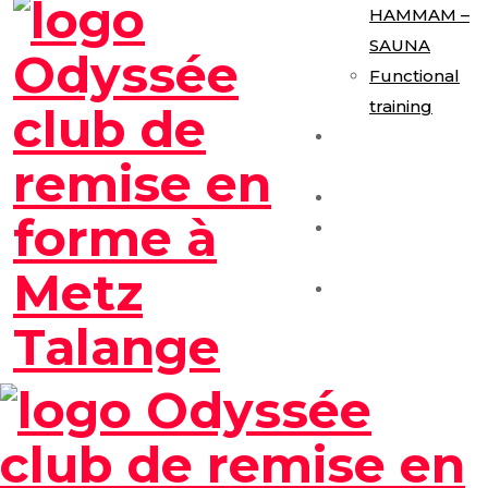
HAMMAM –
SAUNA
Functional
training
E-Gym
Expérience
Les Formules
Séance
Découverte
Contact