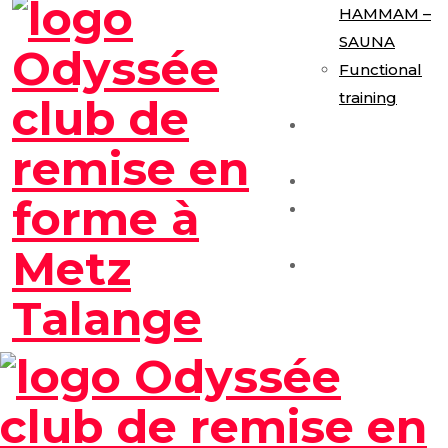
HAMMAM –
SAUNA
Functional
training
E-Gym
Expérience
Les Formules
Séance
Découverte
Contact