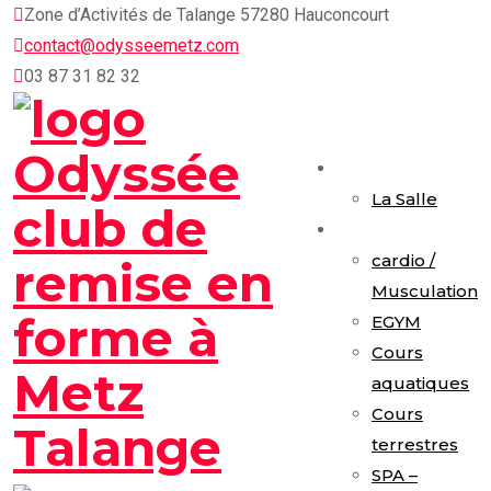
Skip
Zone d’Activités de Talange 57280 Hauconcourt
to
contact@odysseemetz.com
content
03 87 31 82 32
Accueil
La Salle
Activités
cardio /
Musculation
EGYM
Cours
aquatiques
Cours
terrestres
SPA –